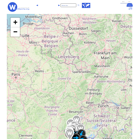
EN
DE
FR
+
−